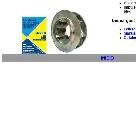
Eficien
Impulso
55».
Descargas:
Folleto
Manual
Catalo
INICIO