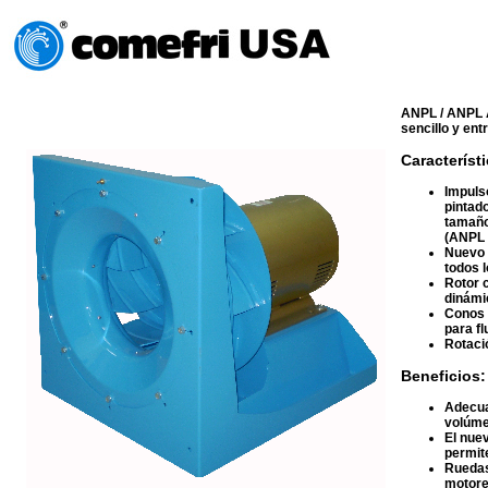
ANPL / ANPL A
sencillo y ent
Característ
Impuls
pintad
tamaño
(ANPL 
Nuevo 
todos 
Rotor 
dinámi
Conos 
para fl
Rotació
Beneficios:
Adecua
volúme
El nuev
permit
Ruedas
motore