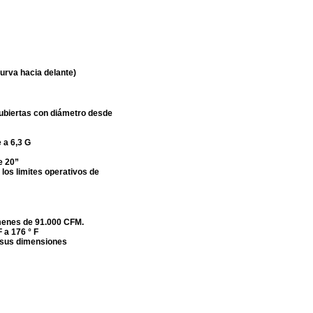
curva hacia delante)
cubiertas con diámetro desde
 a 6,3 G
e 20”
 los limites operativos de
menes de 91.000 CFM.
 a 176 ° F
 sus dimensiones