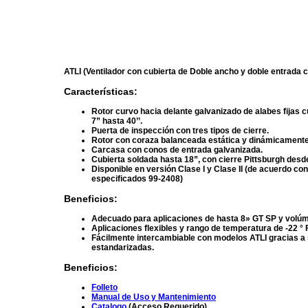
ATLI (Ventilador con cubierta de Doble ancho y doble entrada 
Características:
Rotor curvo hacia delante galvanizado de alabes fijas 
7” hasta 40’’.
Puerta de inspección con tres tipos de cierre.
Rotor con coraza balanceada estática y dinámicamente
Carcasa con conos de entrada galvanizada.
Cubierta soldada hasta 18”, con cierre Pittsburgh desd
Disponible en versión Clase I y Clase II (de acuerdo con
especificados 99-2408
)
Beneficios
:
Adecuado para aplicaciones de hasta 8» GT SP y volú
Aplicaciones flexibles y rango de temperatura de -22 ° F
Fácilmente intercambiable con modelos ATLI gracias a
estandarizadas.
Beneficios
:
Folleto
Manual de Uso y Mantenimiento
Catalogo
(Acceso Requerido)